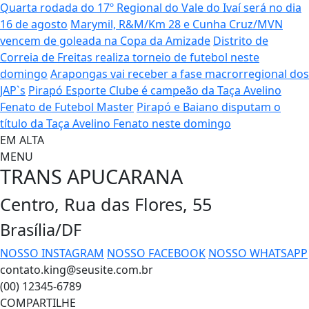
Quarta rodada do 17º Regional do Vale do Ivaí será no dia
16 de agosto
Marymil, R&M/Km 28 e Cunha Cruz/MVN
vencem de goleada na Copa da Amizade
Distrito de
Correia de Freitas realiza torneio de futebol neste
domingo
Arapongas vai receber a fase macrorregional dos
JAP`s
Pirapó Esporte Clube é campeão da Taça Avelino
Fenato de Futebol Master
Pirapó e Baiano disputam o
título da Taça Avelino Fenato neste domingo
EM ALTA
MENU
TRANS APUCARANA
Centro, Rua das Flores, 55
Brasília/DF
NOSSO INSTAGRAM
NOSSO FACEBOOK
NOSSO WHATSAPP
contato.king@seusite.com.br
(00) 12345-6789
COMPARTILHE