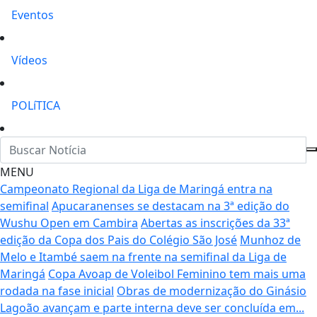
Eventos
Vídeos
POLíTICA
MENU
Campeonato Regional da Liga de Maringá entra na
semifinal
Apucaranenses se destacam na 3ª edição do
Wushu Open em Cambira
Abertas as inscrições da 33ª
edição da Copa dos Pais do Colégio São José
Munhoz de
Melo e Itambé saem na frente na semifinal da Liga de
Maringá
Copa Avoap de Voleibol Feminino tem mais uma
rodada na fase inicial
Obras de modernização do Ginásio
Lagoão avançam e parte interna deve ser concluída em...