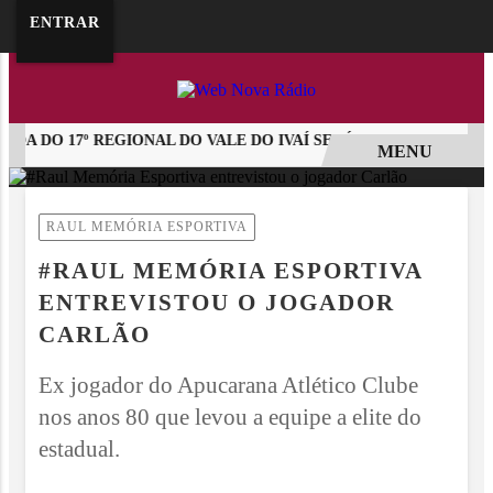
google.com, pub-5218898159836688, DIRECT, f08c47fec0942fa0
ENTRAR
 DO 17º REGIONAL DO VALE DO IVAÍ SERÁ NO DIA 16 DE AGOS
MENU
EM ALTA
RAUL MEMÓRIA ESPORTIVA
#RAUL MEMÓRIA ESPORTIVA
ENTREVISTOU O JOGADOR
CARLÃO
Ex jogador do Apucarana Atlético Clube
nos anos 80 que levou a equipe a elite do
estadual.