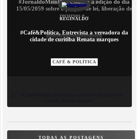
CAFÉ & POLÍTICA
#JornaldoMeioDia, Confira a edição do dia
15/05/2059 sobre o projeto de lei, liberação de
recursos e...
REGINALDO
#Café&Política, Entrevista a vereadora da
JORNAL DO MEIO DIA
cidade de curitiba Renata marques
CAFÉ & POLÍTICA
TODAS AS POSTAGENS