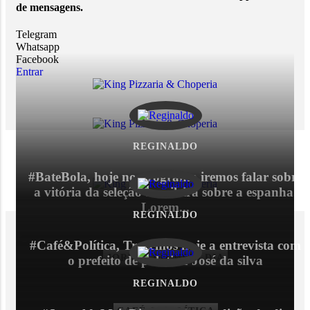
de mensagens.
Telegram
Whatsapp
Facebook
Entrar
REGINALDO
#BateBola, hoje no programa iremos falar sobre
a vitória da seleção brasileira sobre a espanha.
Lorem...
REGINALDO
VEJA TAMBÉM
#Café&Política, Trazemos hoje a entrevista com
JORNAL DO MEIO DIA
o prefeito de palotina José da silva
REGINALDO