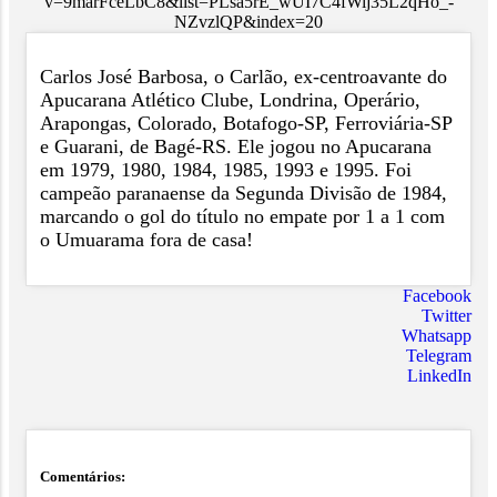
v=9marFceLbC8&list=PLsa5rE_wUI7C4fWij35L2qHo_-
NZvzlQP&index=20
Carlos José Barbosa, o Carlão, ex-centroavante do
Apucarana Atlético Clube, Londrina, Operário,
Arapongas, Colorado, Botafogo-SP, Ferroviária-SP
e Guarani, de Bagé-RS. Ele jogou no Apucarana
em 1979, 1980, 1984, 1985, 1993 e 1995. Foi
campeão paranaense da Segunda Divisão de 1984,
marcando o gol do título no empate por 1 a 1 com
o Umuarama fora de casa!
Facebook
Twitter
Whatsapp
Telegram
LinkedIn
Comentários: