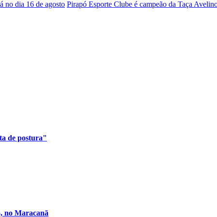
á no dia 16 de agosto
Pirapó Esporte Clube é campeão da Taça Avelino
ta de postura"
ro, no Maracanã