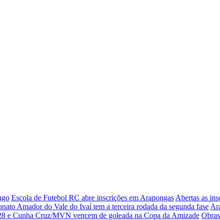
ngo
Escola de Futebol RC abre inscrições em Arapongas
Abertas as ins
ato Amador do Vale do Ivaí tem a terceira rodada da segunda fase
Ara
 e Cunha Cruz/MVN vencem de goleada na Copa da Amizade
Obras