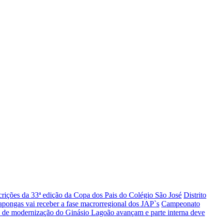
crições da 33ª edição da Copa dos Pais do Colégio São José
Distrito
pongas vai receber a fase macrorregional dos JAP`s
Campeonato
 de modernização do Ginásio Lagoão avançam e parte interna deve