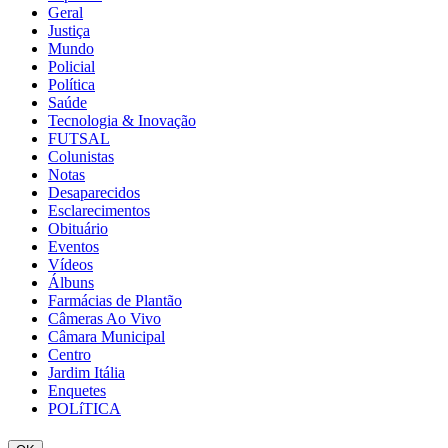
Geral
Justiça
Mundo
Policial
Política
Saúde
Tecnologia & Inovação
FUTSAL
Colunistas
Notas
Desaparecidos
Esclarecimentos
Obituário
Eventos
Vídeos
Álbuns
Farmácias de Plantão
Câmeras Ao Vivo
Câmara Municipal
Centro
Jardim Itália
Enquetes
POLíTICA