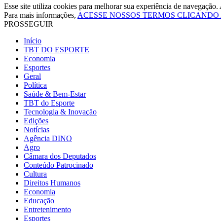
Esse site utiliza cookies para melhorar sua experiência de navegaçã
Para mais informações,
ACESSE NOSSOS TERMOS CLICANDO
PROSSEGUIR
Início
TBT DO ESPORTE
Economia
Esportes
Geral
Política
Saúde & Bem-Estar
TBT do Esporte
Tecnologia & Inovação
Edições
Notícias
Agência DINO
Agro
Câmara dos Deputados
Conteúdo Patrocinado
Cultura
Direitos Humanos
Economia
Educação
Entretenimento
Esportes