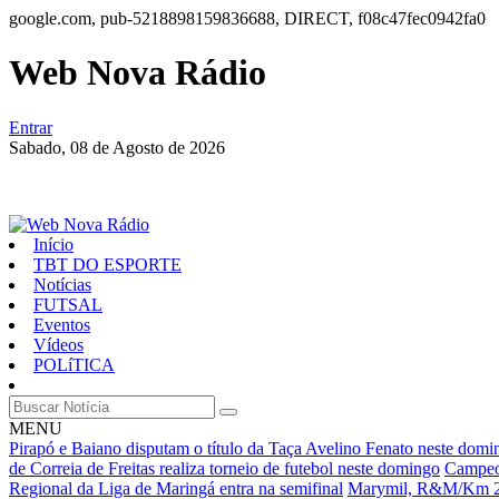
google.com, pub-5218898159836688, DIRECT, f08c47fec0942fa0
Web Nova Rádio
Entrar
Sabado,
08 de Agosto de 2026
Início
TBT DO ESPORTE
Notícias
FUTSAL
Eventos
Vídeos
POLíTICA
MENU
Pirapó e Baiano disputam o título da Taça Avelino Fenato neste domi
de Correia de Freitas realiza torneio de futebol neste domingo
Campeon
Regional da Liga de Maringá entra na semifinal
Marymil, R&M/Km 28