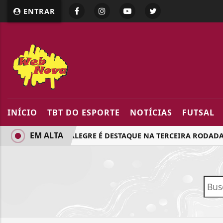
google.com, pub-5218898159836688, DIRECT, f08c47fec094
ENTRAR
INÍCIO
TBT DO ESPORTE
NOTÍCIAS
FUTSAL
EM ALTA
JARDIM ALEGRE É DESTAQUE NA TERCEIRA RODADA D