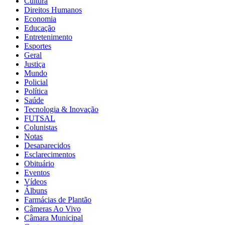
Cultura
Direitos Humanos
Economia
Educação
Entretenimento
Esportes
Geral
Justiça
Mundo
Policial
Política
Saúde
Tecnologia & Inovação
FUTSAL
Colunistas
Notas
Desaparecidos
Esclarecimentos
Obituário
Eventos
Vídeos
Álbuns
Farmácias de Plantão
Câmeras Ao Vivo
Câmara Municipal