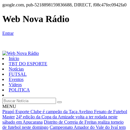
google.com, pub-5218898159836688, DIRECT, f08c47fec0942fa0
Web Nova Rádio
Entrar
Início
TBT DO ESPORTE
Notícias
FUTSAL
Eventos
Vídeos
POLíTICA
MENU
Pirapó Esporte Clube é campeão da Taça Avelino Fenato de Futebol
Master
24ª edição da Copa da Amizade volta a ter rodada neste
sábado em Apucarana
Distrito de Correia de Freitas realiza torneio
de futebol neste domingo
Campeonato Amador do Vale do Ivaí tem