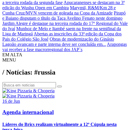
a terceira rodada da segunda fase
Apucaranenses se destacam na 3ª
edição do Wushu Open em Cambira
Marymil, R&M/Km 28 e
Cunha Cruz/MVN vencem de goleada na Copa da Amizade
Pirapó
e Baiano disputam o título da Taça Avelino Fenato neste domingo
Jardim Alegre é destaque na terceira rodada do 17º Regional do Vale
do Ivaí
Munhoz de Melo e Itambé saem na frente na semifinal da
Liga de Maringá
Abertas as inscrições da 33ª edição da Copa dos
Pais do Colégio São José
Obras de modernização do Ginásio
Lagoão avançam e parte interna deve ser concluída em...
Arapongas
vai receber a fase macrorregional dos JAP`s
EM ALTA
MENU
/ Notícias: #russia
16 de Jun
Agenda internacional
Líderes do Brics realizam virtualmente a 12ª Cúpula nesta
terça-feira