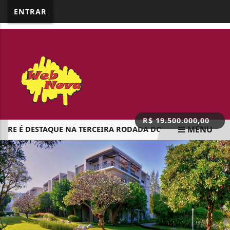
google.com, pub-5218898159836688, DIRECT,
ENTRAR
f08c47fec0942fa0
R$ 19.500.000,00
MENU
RE É DESTAQUE NA TERCEIRA RODADA DO 17º REGIONAL DO VA
EM ALTA