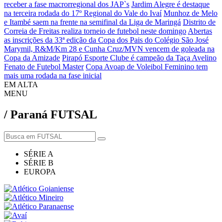
receber a fase macrorregional dos JAP`s
Jardim Alegre é destaque
na terceira rodada do 17º Regional do Vale do Ivaí
Munhoz de Melo
e Itambé saem na frente na semifinal da Liga de Maringá
Distrito de
Correia de Freitas realiza torneio de futebol neste domingo
Abertas
as inscrições da 33ª edição da Copa dos Pais do Colégio São José
Marymil, R&M/Km 28 e Cunha Cruz/MVN vencem de goleada na
Copa da Amizade
Pirapó Esporte Clube é campeão da Taça Avelino
Fenato de Futebol Master
Copa Avoap de Voleibol Feminino tem
mais uma rodada na fase inicial
EM ALTA
MENU
/ Paraná
FUTSAL
SÉRIE A
SÉRIE B
EUROPA