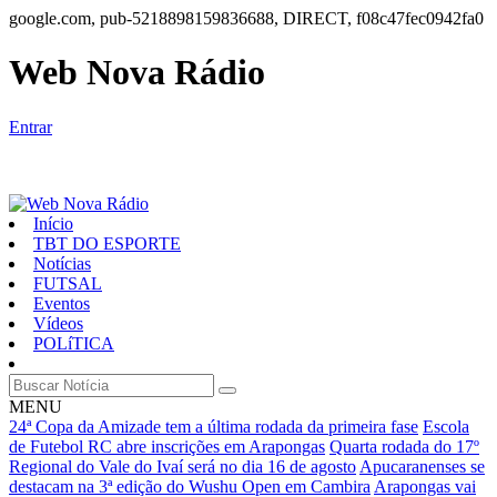
google.com, pub-5218898159836688, DIRECT, f08c47fec0942fa0
Web Nova Rádio
Entrar
Início
TBT DO ESPORTE
Notícias
FUTSAL
Eventos
Vídeos
POLíTICA
MENU
24ª Copa da Amizade tem a última rodada da primeira fase
Escola
de Futebol RC abre inscrições em Arapongas
Quarta rodada do 17º
Regional do Vale do Ivaí será no dia 16 de agosto
Apucaranenses se
destacam na 3ª edição do Wushu Open em Cambira
Arapongas vai