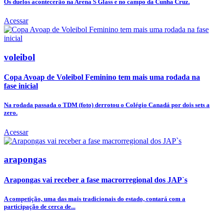
Os duelos acontecerão na Arena S Glass e no campo da Cunha Cruz.
Acessar
voleibol
Copa Avoap de Voleibol Feminino tem mais uma rodada na
fase inicial
Na rodada passada o TDM (foto) derrotou o Colégio Canadá por dois sets a
zero.
Acessar
arapongas
Arapongas vai receber a fase macrorregional dos JAP`s
A competição, uma das mais tradicionais do estado, contará com a
participação de cerca de...