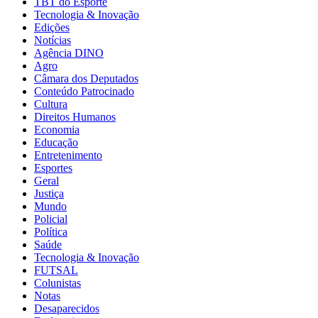
TBT do Esporte
Tecnologia & Inovação
Edições
Notícias
Agência DINO
Agro
Câmara dos Deputados
Conteúdo Patrocinado
Cultura
Direitos Humanos
Economia
Educação
Entretenimento
Esportes
Geral
Justiça
Mundo
Policial
Política
Saúde
Tecnologia & Inovação
FUTSAL
Colunistas
Notas
Desaparecidos