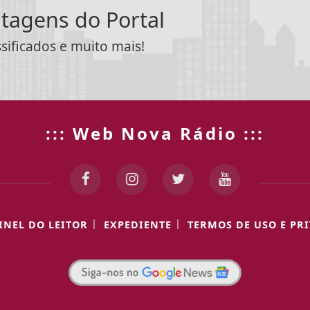
ntagens do Portal
ssificados e muito mais!
::: Web Nova Rádio :::
|
|
INEL DO LEITOR
EXPEDIENTE
TERMOS DE USO E PR
 experiência de navegação. Ao continuar o acesso, e
cidade.