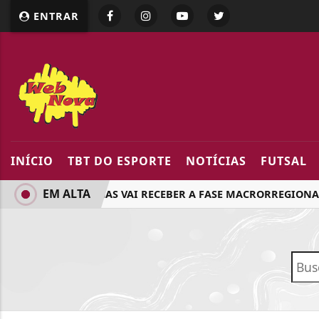
google.com, pub-5218898159836688, DIRECT, f08c47fec094
ENTRAR
INÍCIO
TBT DO ESPORTE
NOTÍCIAS
FUTSAL
EM ALTA
ARAPONGAS VAI RECEBER A FASE MACRORREGIONAL 