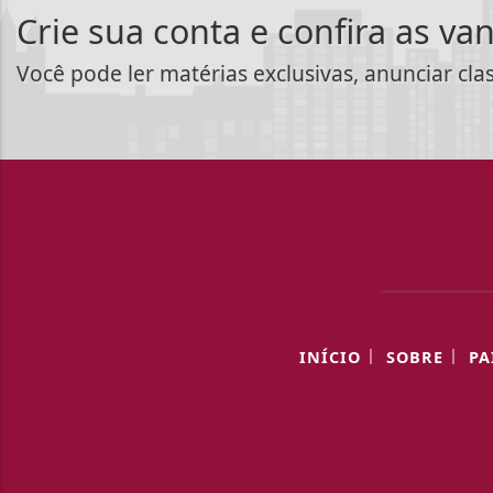
Crie sua conta e confira as va
Você pode ler matérias exclusivas, anunciar cla
|
|
INÍCIO
SOBRE
PA
Termos de Uso e Privacidade
Esse site utiliza cookies para melhorar sua
concorda com nossos Termos de Uso e Priva