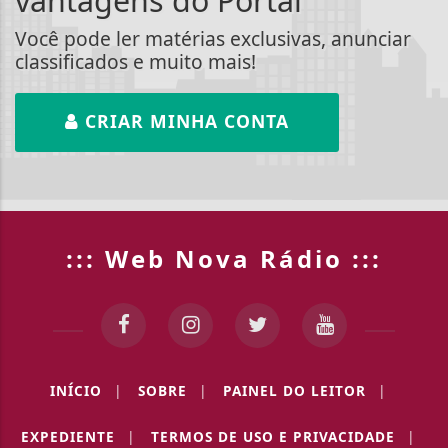
vantagens do Portal
Você pode ler matérias exclusivas, anunciar
classificados e muito mais!
CRIAR MINHA CONTA
::: Web Nova Rádio :::
INÍCIO
|
SOBRE
|
PAINEL DO LEITOR
|
EXPEDIENTE
|
TERMOS DE USO E PRIVACIDADE
|