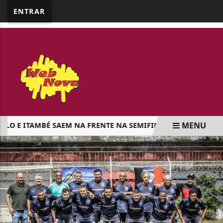
google.com, pub-5218898159836688, DIRECT,
ENTRAR
f08c47fec0942fa0
MENU
 E ITAMBÉ SAEM NA FRENTE NA SEMIFINAL DA LIGA DE MAR
EM ALTA