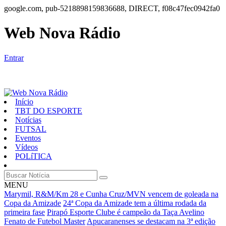
google.com, pub-5218898159836688, DIRECT, f08c47fec0942fa0
Web Nova Rádio
Entrar
Início
TBT DO ESPORTE
Notícias
FUTSAL
Eventos
Vídeos
POLíTICA
MENU
Marymil, R&M/Km 28 e Cunha Cruz/MVN vencem de goleada na
Copa da Amizade
24ª Copa da Amizade tem a última rodada da
primeira fase
Pirapó Esporte Clube é campeão da Taça Avelino
Fenato de Futebol Master
Apucaranenses se destacam na 3ª edição