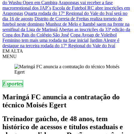
do Wushu Open em Cambira
Arapongas vai receber a fase
macrorregional dos JAP`s
Escola de Futebol RC abre inscrições em
Arapongas
Quarta rodada do 17º Regional do Vale do Ivaí será no
dia 16 de agosto
Distrito de Correia de Freitas realiza torneio de
futebol neste domingo
Munhoz de Melo e Itambé saem na frente na
semifinal da Liga de Maringá
Abertas as inscrições da 33ª edição da
Copa dos Pais do Colégio São José
Copa Avoap de Voleibol
Feminino tem mais uma rodada na fase inicial
Jardim Alegre é
destaque na terceira rodada do 17º Regional do Vale do Ivaí
EM ALTA
MENU
Esportes
Maringá FC anuncia a contratação do
técnico Moisés Egert
Treinador gaúcho, de 48 anos, tem
histórico de acessos e títulos estaduais e