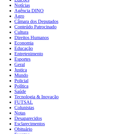
Notícias
Agência DINO
Agro
Câmara dos Deputados
Conteúdo Patrocinado
Cultura
Direitos Humanos
Economia
Educação
Entretenimento
Esportes
Geral
Justiça
Mundo
Policial
Política
Saúde
Tecnologia & Inovação
FUTSAL
Colunistas
Notas
Desaparecidos
Esclarecimentos
Obituário