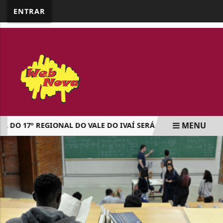
google.com, pub-5218898159836688, DIRECT,
ENTRAR
f08c47fec0942fa0
MENU
 17º REGIONAL DO VALE DO IVAÍ SERÁ NO DIA 16 DE AGOST
EM ALTA