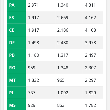
PA
2.971
1.340
4.311
ES
1.917
2.669
4.162
CE
1.917
2.186
4.103
DF
1.498
2.480
3.978
PB
1.180
1.317
2.497
RO
959
1.348
2.307
MT
1.332
965
2.297
PI
737
1.092
1.829
MS
929
853
1.782