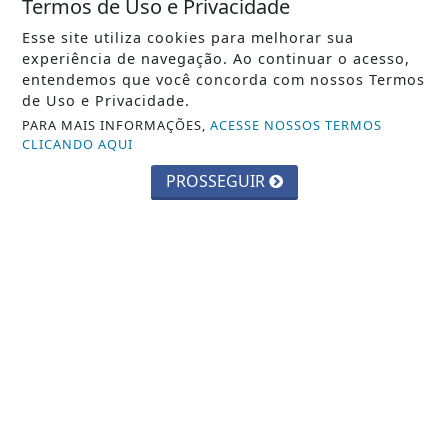
Termos de Uso e Privacidade
Crie sua conta e confira as
Esse site utiliza cookies para melhorar sua
vantagens do Portal
experiência de navegação. Ao continuar o acesso,
entendemos que você concorda com nossos Termos
Você pode ler matérias exclusivas, anunciar
de Uso e Privacidade.
classificados e muito mais!
PARA MAIS INFORMAÇÕES,
ACESSE NOSSOS TERMOS
CLICANDO AQUI
PROSSEGUIR
CRIAR MINHA CONTA
::: Web Nova Rádio :::