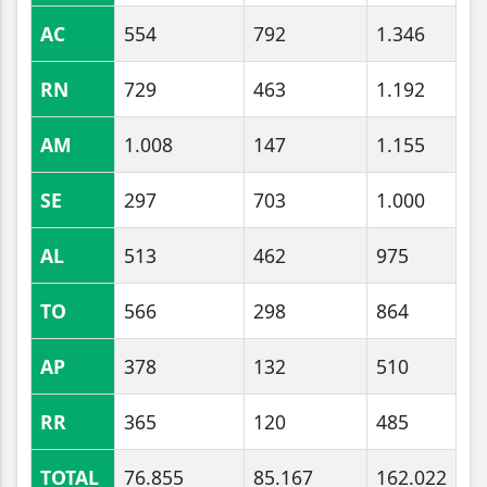
AC
554
792
1.346
RN
729
463
1.192
AM
1.008
147
1.155
SE
297
703
1.000
AL
513
462
975
TO
566
298
864
AP
378
132
510
RR
365
120
485
TOTAL
76.855
85.167
162.022