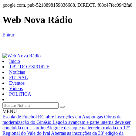
google.com, pub-5218898159836688, DIRECT, f08c47fec0942fa0
Web Nova Rádio
Entrar
Início
TBT DO ESPORTE
Notícias
FUTSAL
Eventos
Vídeos
POLíTICA
MENU
Escola de Futebol RC abre inscrições em Arapongas
Obras de
modernização do Ginásio Lagoão avançam e parte interna deve ser
concluída em...
Jardim Alegre é destaque na terceira rodada do 17º
Regional do Vale do Ivaí
Abertas as inscrições da 33ª edição da