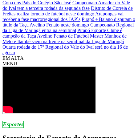
Copa dos Pais do Colégio São José
Campeonato Amador do Vale
do Ivaí tem a terceira rodada da segunda fase
Distrito de Correia de
Freitas realiza torneio de futebol neste domingo
Arapongas vai
receber a fase macrorregional dos JAP`s
Pirapó e Baiano disputam o
título da Taça Avelino Fenato neste domingo
Campeonato Regional
da Liga de Maringá entra na semifinal
Pirapó Esporte Clube é
campeão da Taça Avelino Fenato de Futebol Master
Munhoz de
Melo e Itambé saem na frente na semifinal da Liga de Maringá
Quarta rodada do 17º Regional do Vale do Ivaí será no dia 16 de
agosto
EM ALTA
MENU
Esportes
Secretaria de Esporte de Arapongas