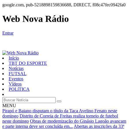
google.com, pub-5218898159836688, DIRECT, f08c47fec0942fa0
Web Nova Rádio
Entrar
Início
TBT DO ESPORTE
Notícias
FUTSAL
Eventos
Vídeos
POLíTICA
MENU
Pirapó e Baiano disputam o título da Taça Avelino Fenato neste
domingo
Distrito de Correia de Freitas realiza torneio de futebol
neste domingo
Obras de modernização do Ginásio Lagoão avançam
e parte interna deve ser concluída em...
Abertas as inscrições da 33ª