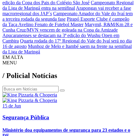
edição da Copa dos Pais do Colégio São José
Campeonato Regional
da Liga de Maringá entra na semifinal
Arapongas vai receber a fase
macrorregional dos JAP`s
Campeonato Amador do Vale do Ivaí tem
a terceira rodada da segunda fase
Pirapó Esporte Clube é campeão
da Taça Avelino Fenato de Futebol Master
Marymil, R&M/Km 28 e
Cunha Cruz/MVN vencem de goleada na Copa da Amizade
Apucaranenses se destacam na 3ª edição do Wushu Open em
Cambira
Quarta rodada do 17º Regional do Vale do Ivaí será no dia
16 de agosto
Munhoz de Melo e Itambé saem na frente na semifinal
da Liga de Maringá
EM ALTA
MENU
/ Policial
Notícias
15 de Jun
Segurança Pública
Ministério doa equipamentos de segurança para 23 estados e o
DF