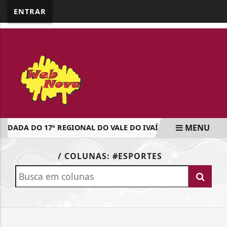
google.com, pub-5218898159836688, DIRECT,
ENTRAR
f08c47fec0942fa0
MENU
DADA DO 17º REGIONAL DO VALE DO IVAÍ SERÁ NO DIA 16 D
EM ALTA
/ COLUNAS: #ESPORTES