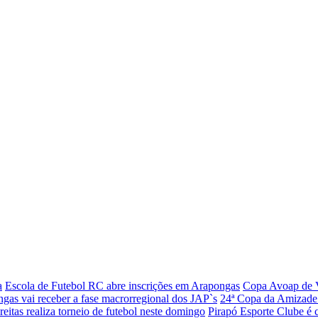
a
Escola de Futebol RC abre inscrições em Arapongas
Copa Avoap de V
gas vai receber a fase macrorregional dos JAP`s
24ª Copa da Amizade 
reitas realiza torneio de futebol neste domingo
Pirapó Esporte Clube é 