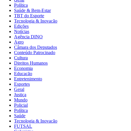
Política
Saúde & Bem-Estar
TBT do Esporte
Tecnologia & Inovação
Edições
Notícias
Agência DINO
Agro
Câmara dos Deputados
Conteúdo Patrocinado
Cultura
Direitos Humanos
Economia
Educação
Entretenimento
Esportes
Geral
Justiça
Mundo
Policial
Política
Saúde
Tecnologia & Inovação
FUTSAL