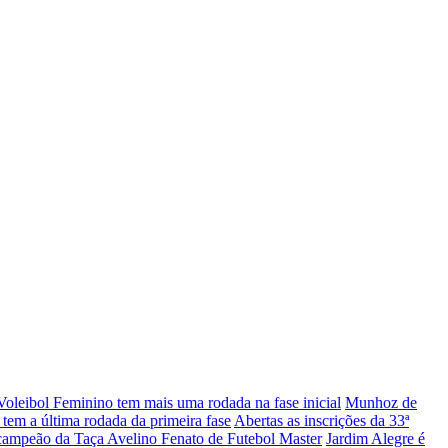
oleibol Feminino tem mais uma rodada na fase inicial
Munhoz de
tem a última rodada da primeira fase
Abertas as inscrições da 33ª
campeão da Taça Avelino Fenato de Futebol Master
Jardim Alegre é