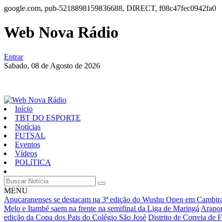
google.com, pub-5218898159836688, DIRECT, f08c47fec0942fa0
Web Nova Rádio
Entrar
Sabado,
08 de Agosto de 2026
Início
TBT DO ESPORTE
Notícias
FUTSAL
Eventos
Vídeos
POLíTICA
MENU
Apucaranenses se destacam na 3ª edição do Wushu Open em Cambir
Melo e Itambé saem na frente na semifinal da Liga de Maringá
Arapon
edição da Copa dos Pais do Colégio São José
Distrito de Correia de F