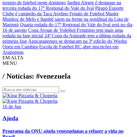
torneio de futebol neste domingo
Jardim Alegre é destaque na
terceira rodada do 17º Regional do Vale do Ivaí
Pirapó Esporte
Clube é campeão da Taça Avelino Fenato de Futebol Master
Munhoz de Melo e Itambé saem na frente na semifinal da Liga de
Maringá
Quarta rodada do 17º Regional do Vale do Ivaí será no dia
16 de agosto
Copa Avoap de Voleibol Feminino tem mais uma
rodada na fase inicial
24ª Copa da Amizade tem a última rodada da
primeira fase
Apucaranenses se destacam na 3ª edição do Wushu
Open em Cambira
Escola de Futebol RC abre inscrições em
Arapongas
EM ALTA
MENU
/ Notícias: #venezuela
16 de Jun
Ajuda
Programa da ONU ajuda venezuelanas a refazer a vida no
Brasil