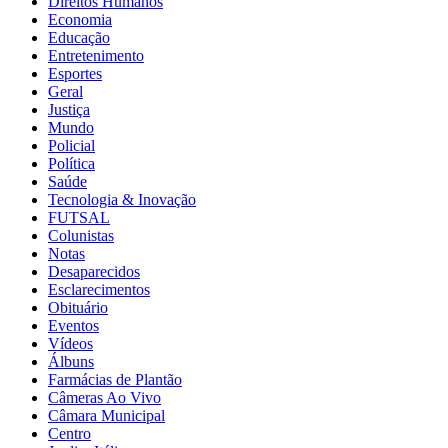
Direitos Humanos
Economia
Educação
Entretenimento
Esportes
Geral
Justiça
Mundo
Policial
Política
Saúde
Tecnologia & Inovação
FUTSAL
Colunistas
Notas
Desaparecidos
Esclarecimentos
Obituário
Eventos
Vídeos
Álbuns
Farmácias de Plantão
Câmeras Ao Vivo
Câmara Municipal
Centro