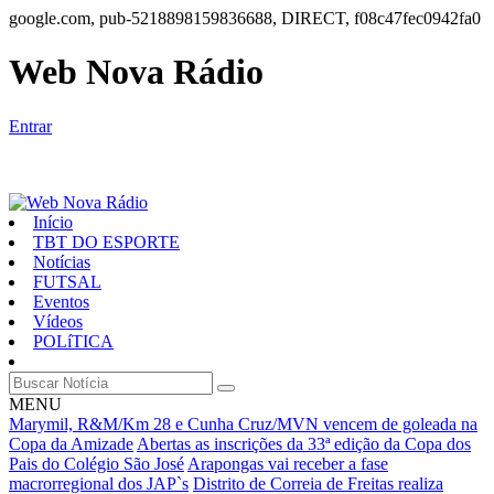
google.com, pub-5218898159836688, DIRECT, f08c47fec0942fa0
Web Nova Rádio
Entrar
Início
TBT DO ESPORTE
Notícias
FUTSAL
Eventos
Vídeos
POLíTICA
MENU
Marymil, R&M/Km 28 e Cunha Cruz/MVN vencem de goleada na
Copa da Amizade
Abertas as inscrições da 33ª edição da Copa dos
Pais do Colégio São José
Arapongas vai receber a fase
macrorregional dos JAP`s
Distrito de Correia de Freitas realiza