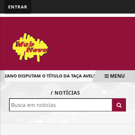
google.com, pub-5218898159836688, DIRECT,
ENTRAR
f08c47fec0942fa0
MENU
AIANO DISPUTAM O TÍTULO DA TAÇA AVELINO FENATO NESTE
EM ALTA
/ NOTÍCIAS