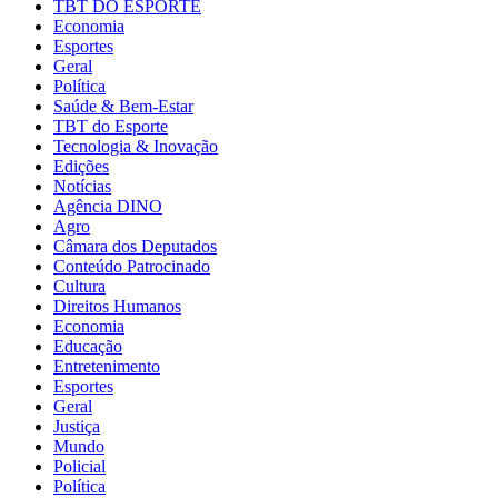
TBT DO ESPORTE
Economia
Esportes
Geral
Política
Saúde & Bem-Estar
TBT do Esporte
Tecnologia & Inovação
Edições
Notícias
Agência DINO
Agro
Câmara dos Deputados
Conteúdo Patrocinado
Cultura
Direitos Humanos
Economia
Educação
Entretenimento
Esportes
Geral
Justiça
Mundo
Policial
Política