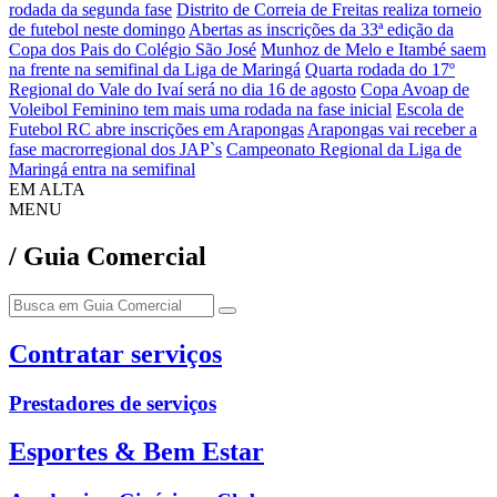
rodada da segunda fase
Distrito de Correia de Freitas realiza torneio
de futebol neste domingo
Abertas as inscrições da 33ª edição da
Copa dos Pais do Colégio São José
Munhoz de Melo e Itambé saem
na frente na semifinal da Liga de Maringá
Quarta rodada do 17º
Regional do Vale do Ivaí será no dia 16 de agosto
Copa Avoap de
Voleibol Feminino tem mais uma rodada na fase inicial
Escola de
Futebol RC abre inscrições em Arapongas
Arapongas vai receber a
fase macrorregional dos JAP`s
Campeonato Regional da Liga de
Maringá entra na semifinal
EM ALTA
MENU
/ Guia Comercial
Contratar serviços
Prestadores de serviços
Esportes & Bem Estar