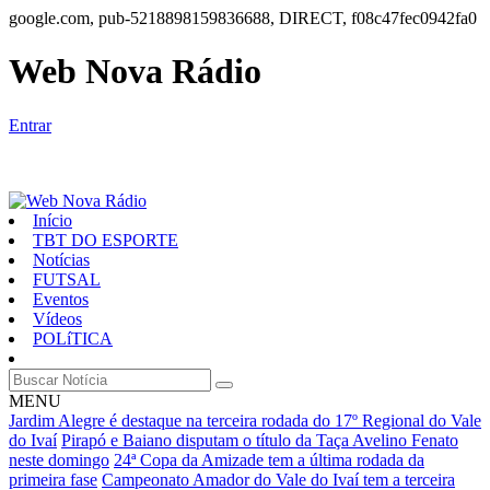
google.com, pub-5218898159836688, DIRECT, f08c47fec0942fa0
Web Nova Rádio
Entrar
Início
TBT DO ESPORTE
Notícias
FUTSAL
Eventos
Vídeos
POLíTICA
MENU
Jardim Alegre é destaque na terceira rodada do 17º Regional do Vale
do Ivaí
Pirapó e Baiano disputam o título da Taça Avelino Fenato
neste domingo
24ª Copa da Amizade tem a última rodada da
primeira fase
Campeonato Amador do Vale do Ivaí tem a terceira