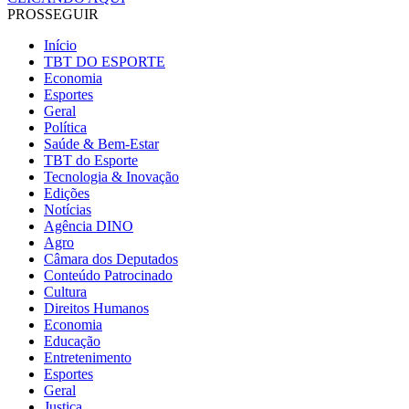
PROSSEGUIR
Início
TBT DO ESPORTE
Economia
Esportes
Geral
Política
Saúde & Bem-Estar
TBT do Esporte
Tecnologia & Inovação
Edições
Notícias
Agência DINO
Agro
Câmara dos Deputados
Conteúdo Patrocinado
Cultura
Direitos Humanos
Economia
Educação
Entretenimento
Esportes
Geral
Justiça