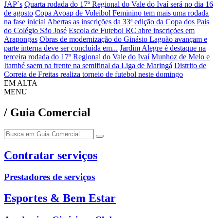
JAP`s
Quarta rodada do 17º Regional do Vale do Ivaí será no dia 16
de agosto
Copa Avoap de Voleibol Feminino tem mais uma rodada
na fase inicial
Abertas as inscrições da 33ª edição da Copa dos Pais
do Colégio São José
Escola de Futebol RC abre inscrições em
Arapongas
Obras de modernização do Ginásio Lagoão avançam e
parte interna deve ser concluída em...
Jardim Alegre é destaque na
terceira rodada do 17º Regional do Vale do Ivaí
Munhoz de Melo e
Itambé saem na frente na semifinal da Liga de Maringá
Distrito de
Correia de Freitas realiza torneio de futebol neste domingo
EM ALTA
MENU
/ Guia Comercial
Contratar serviços
Prestadores de serviços
Esportes & Bem Estar