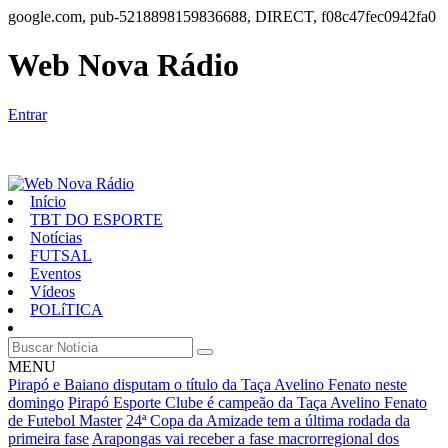
google.com, pub-5218898159836688, DIRECT, f08c47fec0942fa0
Web Nova Rádio
Entrar
Início
TBT DO ESPORTE
Notícias
FUTSAL
Eventos
Vídeos
POLíTICA
MENU
Pirapó e Baiano disputam o título da Taça Avelino Fenato neste
domingo
Pirapó Esporte Clube é campeão da Taça Avelino Fenato
de Futebol Master
24ª Copa da Amizade tem a última rodada da
primeira fase
Arapongas vai receber a fase macrorregional dos